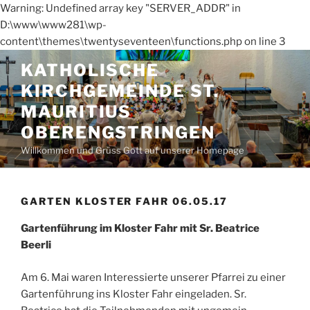
Warning: Undefined array key "SERVER_ADDR" in
D:\www\www281\wp-
content\themes\twentyseventeen\functions.php on line 3
Zum
KATHOLISCHE
Inhalt
KIRCHGEMEINDE ST.
springen
MAURITIUS
OBERENGSTRINGEN
Willkommen und Grüss Gott auf unserer Homepage
GARTEN KLOSTER FAHR 06.05.17
Gartenführung im Kloster Fahr mit Sr. Beatrice
Beerli
Am 6. Mai waren Interessierte unserer Pfarrei zu einer
Gartenführung ins Kloster Fahr eingeladen. Sr.